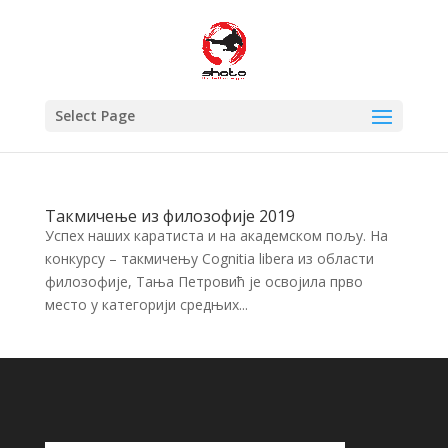
Select Page
Такмичење из филозофије 2019
Успех наших каратиста и на академском пољу. На
конкурсу – такмичењу Cognitia libera из области
филозофије, Тања Петровић је освојила прво
место у категорији средњих...