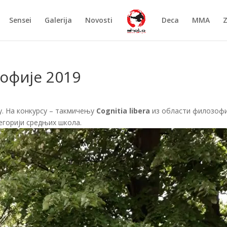
Sensei
Galerija
Novosti
Deca
MMA
офије 2019
у. На конкурсу – такмичењу
Cognitia libera
из области филозофи
егорији средњих школа.