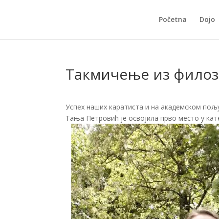
Početna
Dojo
Такмичење из филоз
Успех наших каратиста и на академском пољ
Тања Петровић је освојила прво место у кат